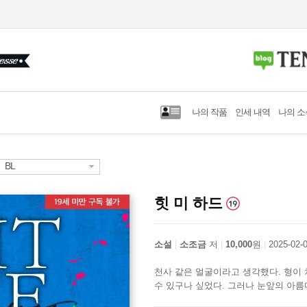
나의 작품
인세 내역
나의 소
BL
힛 미 하드
소설
소조금
저
10,000
원
2025-02-
천사 같은 얼굴이라고 생각했다. 형이
수 있구나 싶었다. 그러나 눈앞의 아름