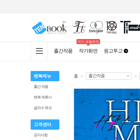
작가 샘플화면
출간작품
작가화면
원고투고
출간작품
텐북메뉴
홈
출간 작품
텐북 제휴사
글자수 체크
고객센터
공지사항