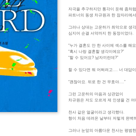
자극을 추구하지만 통각이 둔해 좀처럼
파트너의 동생 차규원과 한 잠자리에서
그러나 상대는 고운하가 최악으로 생
심지어 순결 서약까지 한 동정이었다.
“누가 결혼도 안 한 사이에 섹스를 해요
“혹시 나랑 결혼할 생각이에요?”
“할 수 있어요? 남자끼린데?”
할 수 있다면 뭐 어쩌려고…. 너 대답이
“괜찮아요. 뒤로 한 건 무효야….”
그런 고운하의 마음과 상관없이
차규원은 저도 모르게 제 인생을 건 어
천사 같은 얼굴이라고 생각했다.
형이 처음 데려온 날부터 저렇게 완벽하
그러나 눈앞의 아름다운 천사는 평범한