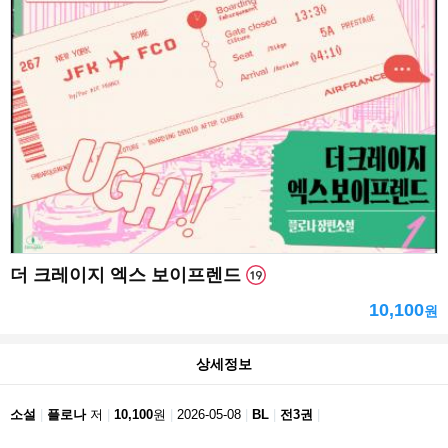
더 크레이지 엑스 보이프렌드
10,100
원
상세정보
소설
플로나
저
10,100
원
2026-05-08
BL
전3권