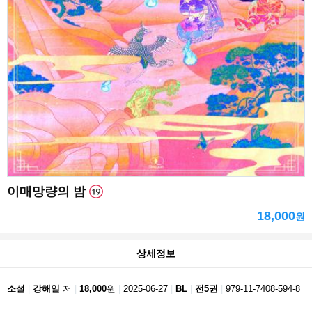
이매망량의 밤
18,000
원
상세정보
소설
강해일
저
18,000
원
2025-06-27
BL
전5권
979-11-7408-594-8