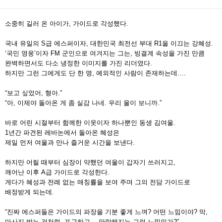
소중히 길러 온 아이가, 가이드로 각성했다.
국내 유일의 S급 에스퍼이자, 대한민국 최전선 부대 R1을 이끄는 강혜성.
‘국민 영웅’이자 FM 군인으로 여겨지는 그는, 빙결계 속성을 가진 만큼
완벽하면서도 다소 냉정한 이미지를 가진 리더였다.
하지만 그런 그에게도 단 한 명, 예외적인 사람이 존재하는데….
“보고 싶었어, 형아.”
“아, 이제야 돌아온 게 좀 실감 나네. 우리 울이 보니까.”
바로 어린 시절부터 함께한 이웃이자 하나뿐인 동생 김여울.
1년간 파견된 레바논에서 돌아온 혜성은
제일 먼저 여울과 만나 즐거운 시간을 보낸다.
하지만 어릴 때부터 심장이 약했던 여울이 갑자기 쓰러지고,
깨어난 이후 A급 가이드로 각성한다.
게다가 혜성과 전례 없는 매칭률을 보여 주며 그의 전담 가이드로
배정받게 되는데.
“진짜 에스퍼들은 가이드의 파장을 기분 좋게 느껴? 어떤 느낌이야? 막,
마사지 받는 것처럼, 포근하고… 안락해지는 그런 느낌인가?”