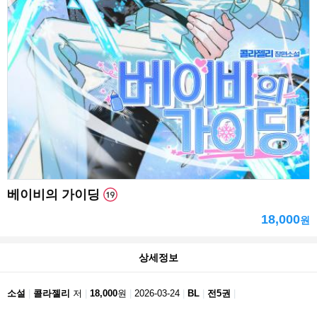
베이비의 가이딩
18,000
원
상세정보
소설
콜라젤리
저
18,000
원
2026-03-24
BL
전5권