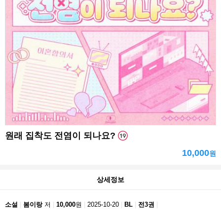
원래 집착도 전염이 되나요?
10,000
원
상세정보
소설
봄이랑
저
10,000
원
2025-10-20
BL
전3권