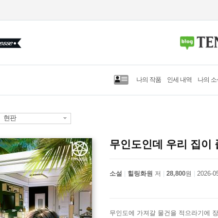
나의 작품
인세 내역
나의 소
현판
무인도인데 우리 집이
소설
힐링화원
저
28,800
원
2026-0
무인도에 가져갈 물건을 적으라기에 장