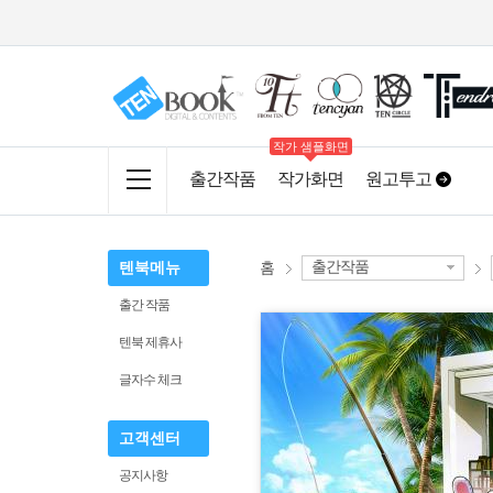
작가 샘플화면
출간작품
작가화면
원고투고
출간작품
텐북메뉴
홈
출간 작품
텐북 제휴사
글자수 체크
고객센터
공지사항