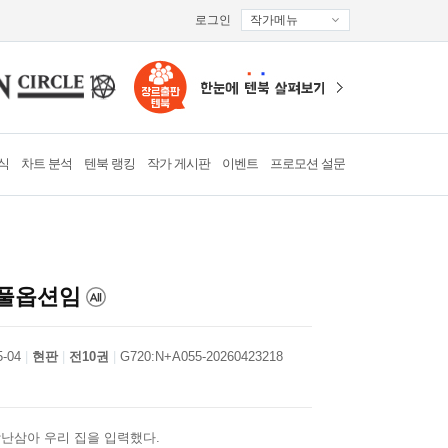
로그인
작가메뉴
식
차트 분석
텐북 랭킹
작가 게시판
이벤트
프로모션 설문
 풀옵션임
5-04
현판
전10권
G720:N+A055-20260423218
난삼아 우리 집을 입력했다.