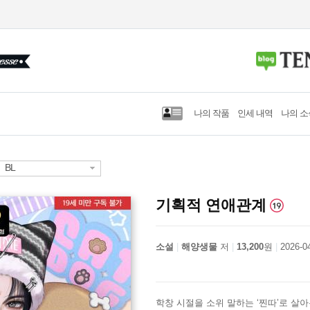
나의 작품
인세 내역
나의 소
BL
기획적 연애관계
소설
해양생물
저
13,200
원
2026-0
학창 시절을 소위 말하는 ‘찐따’로 살