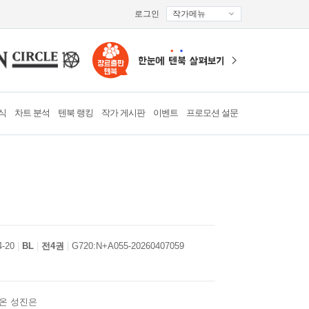
로그인
작가메뉴
식
차트 분석
텐북 랭킹
작가 게시판
이벤트
프로모션 설문
4-20
BL
전4권
G720:N+A055-20260407059
아온 성진은