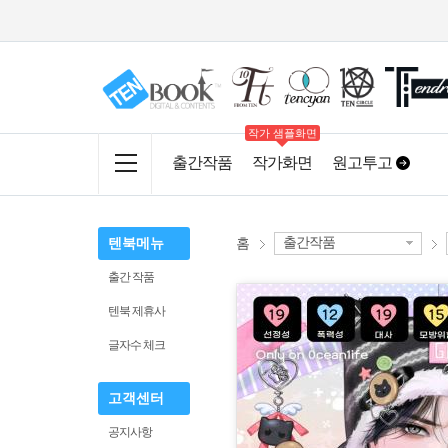
작가 샘플화면
출간작품
작가화면
원고투고
출간작품
텐북메뉴
홈
출간 작품
텐북 제휴사
글자수 체크
고객센터
공지사항