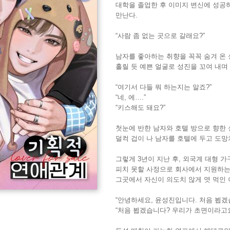
대학을 졸업한 후 이미지 변신에 성공
만난다.
“사람 좀 없는 곳으로 갈래요?”
남자를 좋아하는 취향을 꼭꼭 숨겨 온
홀릴 듯 예쁜 얼굴로 성진을 꼬여 내며
“여기서 다들 뭐 하는지는 알죠?”
“네, 에….”
“키스해도 돼요?”
첫눈에 반한 남자와 호텔 방으로 향한 
덜컥 겁이 나 남자를 호텔에 두고 도망
그렇게 3년이 지난 후, 외국계 대형 
피치 못할 사정으로 회사에서 지원하는
그곳에서 자신이 의도치 않게 엿 먹인
“안녕하세요, 윤성진입니다. 처음 뵙겠
“처음 뵙겠습니다? 우리가 초면이라고요