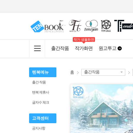
작가 샘플화면
출간작품
작가화면
원고투고
출간작품
텐북메뉴
홈
출간 작품
텐북 제휴사
글자수 체크
고객센터
공지사항