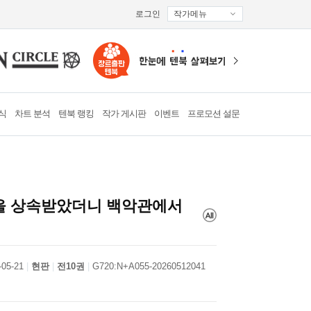
로그인
작가메뉴
식
차트 분석
텐북 랭킹
작가 게시판
이벤트
프로모션 설문
을 상속받았더니 백악관에서
-05-21
현판
전10권
G720:N+A055-20260512041