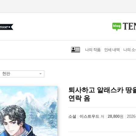
나의 작품
인세 내역
나의 소
현판
퇴사하고 알래스카 땅
연락 옴
소설
이스트우드
저
28,800
원
2026