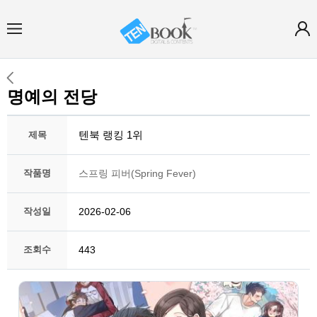
명예의 전당
텐북 랭킹 1위
제목
작품명
스프링 피버(Spring Fever)
작성일
2026-02-06
조회수
443